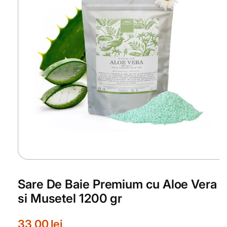
Deschide
conținutul
media
Sare De Baie Premium cu Aloe Vera
1
într-
si Musetel 1200 gr
o
fereastră
modală
P
33,00 lei