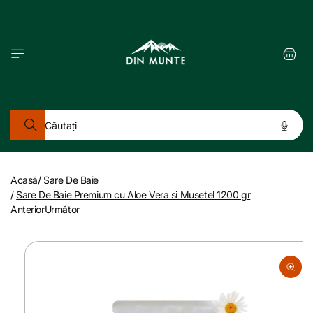
Salt la
conținut
Coș
Căutați
Acasă
/
Sare De Baie
/
Sare De Baie Premium cu Aloe Vera si Musetel 1200 gr
Anterior
Următor
Salt la
informațiile
despre
produs