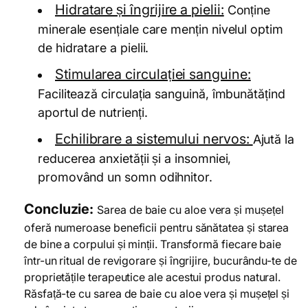
Hidratare și îngrijire a pielii:
Conține
minerale esențiale care mențin nivelul optim
de hidratare a pielii.
Stimularea circulației sanguine:
Facilitează circulația sanguină, îmbunătățind
aportul de nutrienți.
Echilibrare a sistemului nervos:
Ajută la
reducerea anxietății și a insomniei,
promovând un somn odihnitor.
Concluzie:
Sarea de baie cu aloe vera și mușețel
oferă numeroase beneficii pentru sănătatea și starea
de bine a corpului și minții. Transformă fiecare baie
într-un ritual de revigorare și îngrijire, bucurându-te de
proprietățile terapeutice ale acestui produs natural.
Răsfață-te cu sarea de baie cu aloe vera și mușețel și