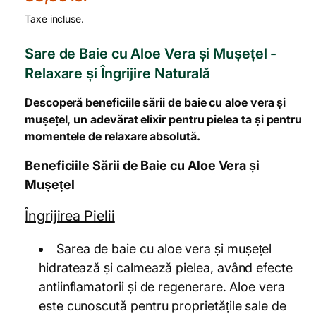
r
Taxe incluse.
e
Sare de Baie cu Aloe Vera și Mușețel -
ț
Relaxare și Îngrijire Naturală
o
Descoperă beneficiile sării de baie cu aloe vera și
b
mușețel, un adevărat elixir pentru pielea ta și pentru
i
momentele de relaxare absolută.
ș
Beneficiile Sării de Baie cu Aloe Vera și
n
Mușețel
u
Îngrijirea Pielii
i
Sarea de baie cu aloe vera și mușețel
t
hidratează și calmează pielea, având efecte
antiinflamatorii și de regenerare. Aloe vera
este cunoscută pentru proprietățile sale de