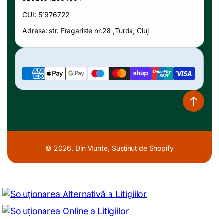
CUI: 51976722
Adresa: str. Fragariste nr.28 ,Turda, Cluj
Metode
de
plată
© 2026,
Din Munte
,
Susținut de Shopify