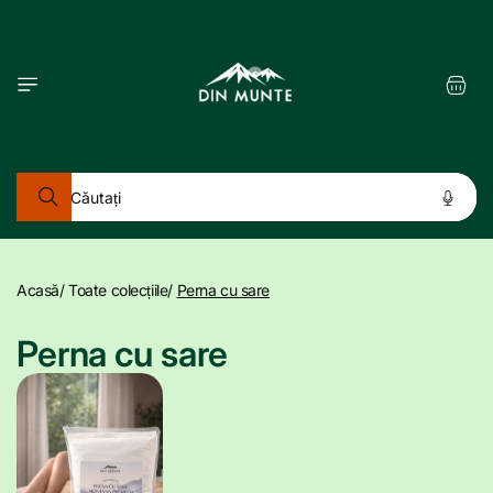
Salt la
conținut
Coș
Căutați
Acasă
/
Toate colecțiile
/
Perna cu sare
C
Perna cu sare
o
l
e