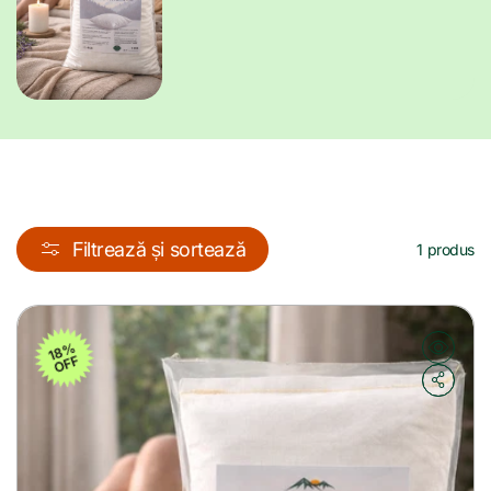
c
ț
i
e
:
Filtrează și sortează
1 produs
18%
OFF