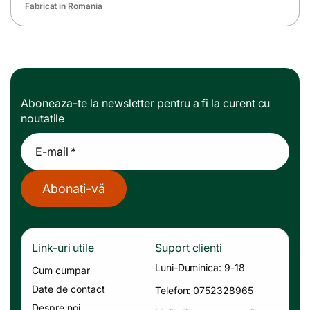
Fabricat in Romania
s
n
u
i
t
Aboneaza-te la newsletter pentru a fi la curent cu
noutatile
E-mail *
Abonați-vă
Link-uri utile
Suport clienti
Luni-Duminica: 9-18
Cum cumpar
Date de contact
Telefon:
0752328965
Despre noi