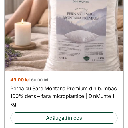
P
49,00 lei
P
60,00 lei
r
r
Perna cu Sare Montana Premium din bumbac
e
e
100% dens – fara microplastice | DinMunte 1
ț
ț
kg
r
o
e
b
Adăugați în coș
d
i
u
ș